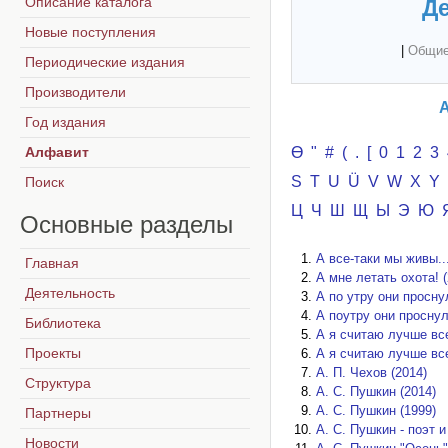
Описание каталога
Де
Новые поступления
|
Общие
Периодические издания
Производители
А
Год издания
Алфавит
Ө
"
#
(
.
[
0
1
2
3
S
T
U
Ü
V
W
X
Y
Поиск
Ц
Ч
Ш
Щ
Ы
Э
Ю
Основные
разделы
А все-таки мы живы...
Главная
А мне летать охота! (
Деятельность
А по утру они проснул
А поутру они проснул
Библиотека
А я считаю лучше все
Проекты
А я считаю лучше все
А. П. Чехов (2014)
Структура
А. С. Пушкин (2014)
А. С. Пушкин (1999)
Партнеры
А. С. Пушкин - поэт 
Новости