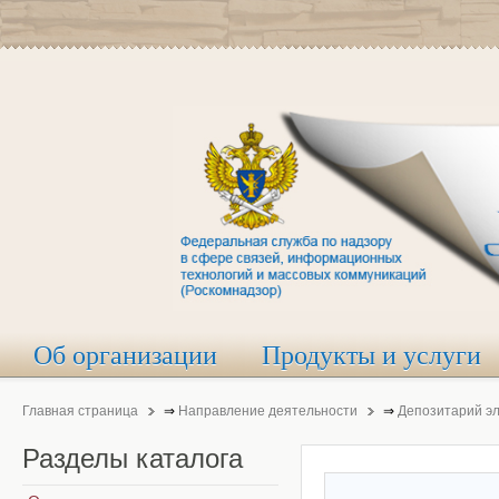
Об организации
Продукты и услуги
Главная страница
⇒
Направление деятельности
⇒
Депозитарий э
Разделы
каталога