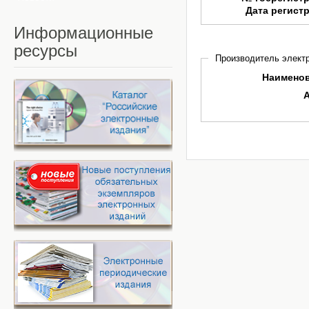
Дата регист
Информационные
ресурсы
Производитель электр
Наимено