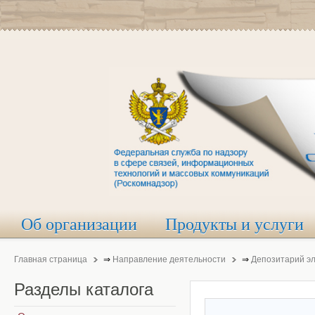
Об организации
Продукты и услуги
Главная страница
⇒
Направление деятельности
⇒
Депозитарий э
Разделы
каталога