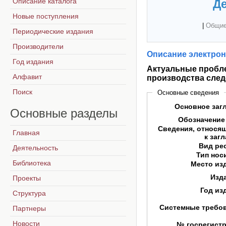
Описание каталога
Де
Новые поступления
|
Общие
Периодические издания
Производители
Описание электрон
Год издания
Актуальные пробле
Алфавит
производства сле
Поиск
Основные сведения
Основное заг
Основные
разделы
Обозначение
Сведения, относя
Главная
к заг
Вид ре
Деятельность
Тип нос
Библиотека
Место из
Изд
Проекты
Год из
Структура
Системные требо
Партнеры
Новости
№ госрегист