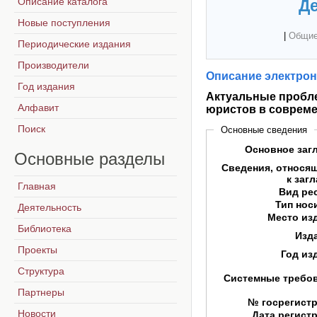
Описание каталога
Де
Новые поступления
|
Общие
Периодические издания
Производители
Описание электрон
Год издания
Актуальные пробл
Алфавит
юристов в соврем
Поиск
Основные сведения
Основное заг
Основные
разделы
Сведения, относя
к заг
Главная
Вид ре
Тип нос
Деятельность
Место из
Библиотека
Изд
Проекты
Год из
Структура
Системные требо
Партнеры
№ госрегист
Новости
Дата регист