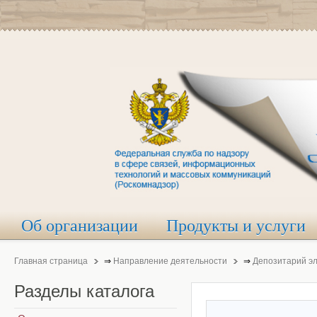
Об организации
Продукты и услуги
Главная страница
⇒
Направление деятельности
⇒
Депозитарий э
Разделы
каталога