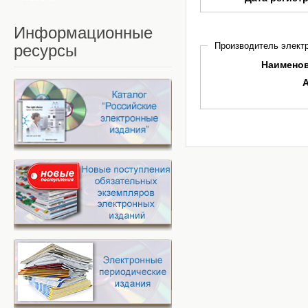
Информационные
Производитель электр
ресурсы
Наимено