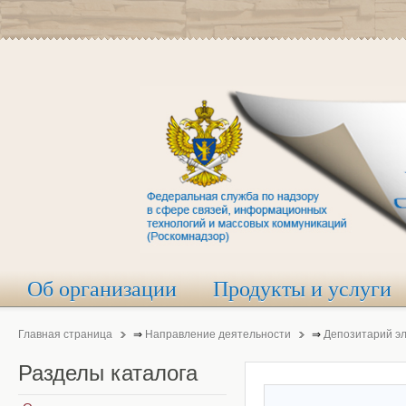
Об организации
Продукты и услуги
Главная страница
⇒
Направление деятельности
⇒
Депозитарий э
Разделы
каталога