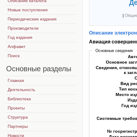
Описание каталога
Де
Новые поступления
|
Общие
Периодические издания
Производители
Описание электрон
Год издания
Авиация совершенн
Алфавит
Основные сведения
Поиск
Авт
Основное заг
Основные
разделы
Сведения, относя
к заг
Главная
Вид ре
Тип нос
Деятельность
Место из
Библиотека
Изд
Год из
Проекты
Структура
Системные требо
Партнеры
№ госрегист
Новости
Дата регист