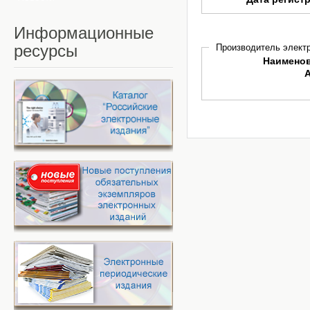
Информационные
ресурсы
Производитель электр
Наимено