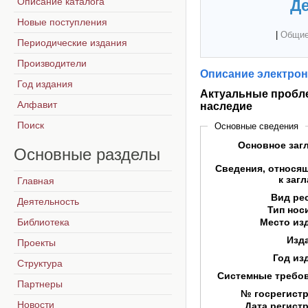
Описание каталога
Де
Новые поступления
|
Общие
Периодические издания
Производители
Описание электрон
Год издания
Актуальные пробле
Алфавит
наследие
Поиск
Основные сведения
Основное заг
Основные
разделы
Сведения, относя
к заг
Главная
Вид ре
Деятельность
Тип нос
Библиотека
Место из
Изд
Проекты
Год из
Структура
Системные требо
Партнеры
№ госрегист
Новости
Дата регист