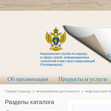
Об организации
Продукты и услуги
Главная страница
⇒
Направление деятельности
⇒
Депозитарий э
Разделы
каталога