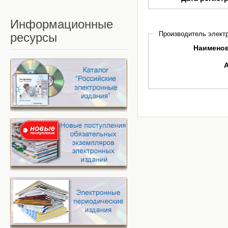
Информационные
Производитель электр
ресурсы
Наимено