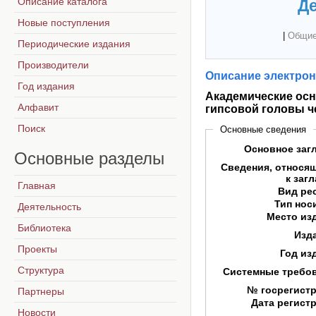
Описание каталога
Де
Новые поступления
|
Общие
Периодические издания
Производители
Описание электрон
Год издания
Академические осн
Алфавит
гипсовой головы ч
Поиск
Основные сведения
Основное заг
Основные
разделы
Сведения, относя
к заг
Главная
Вид ре
Тип нос
Деятельность
Место из
Библиотека
Изд
Проекты
Год из
Структура
Системные требо
№ госрегист
Партнеры
Дата регист
Новости