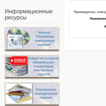
Информационные
Производитель электр
ресурсы
Наимено