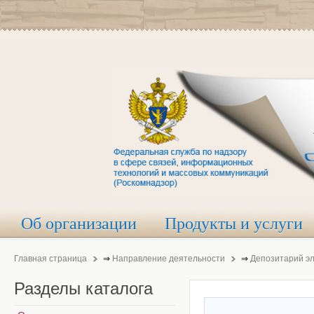
Об организации
Продукты и услуги
Главная страница
⇒
Направление деятельности
⇒
Депозитарий э
Разделы
каталога