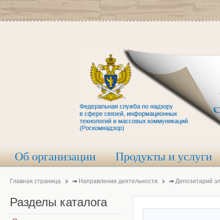
Об организации
Продукты и услуги
Главная страница
⇒
Направление деятельности
⇒
Депозитарий э
Разделы
каталога