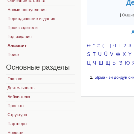
Описание каталога
Де
Новые поступления
|
Общие
Периодические издания
Производители
А
Год издания
Алфавит
Ә
"
#
(
.
[
0
1
2
3
S
T
U
Ü
V
W
X
Y
Поиск
Ц
Ч
Ш
Щ
Ы
Э
Ю
Основные
разделы
Ырыа - эн дойдун сим
Главная
Деятельность
Библиотека
Проекты
Структура
Партнеры
Новости