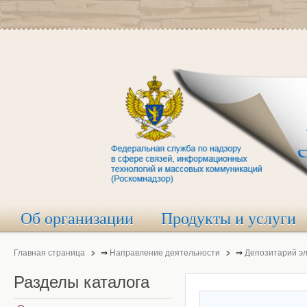
Об организации
Продукты и услуги
Главная страница
⇒
Направление деятельности
⇒
Депозитарий э
Разделы
каталога