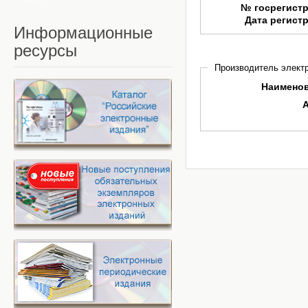
№ госрегист
Дата регист
Информационные
ресурсы
Производитель электр
Наимено