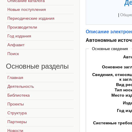
Описание каталога
Де
Новые поступления
|
Общие
Периодические издания
Производители
Описание электрон
Год издания
Автономные источ
Алфавит
Основные сведения
Поиск
Авт
Основные
разделы
Основное заг
Сведения, относя
Главная
к заг
Вид ре
Деятельность
Тип нос
Библиотека
Место из
Изд
Проекты
Год из
Структура
Партнеры
Системные требо
Новости