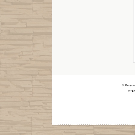
© Федера
© Фе