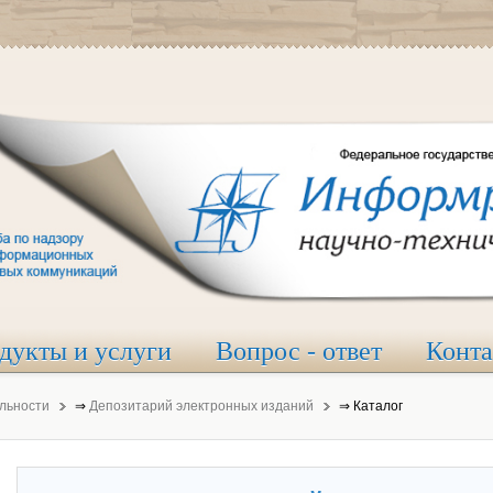
дукты и услуги
Вопрос - ответ
Конт
льности
⇒
Депозитарий электронных изданий
⇒
Каталог