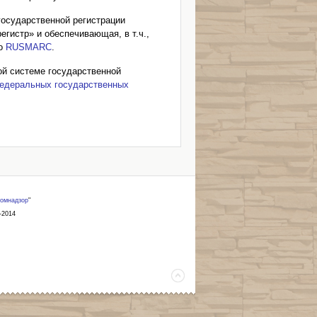
государственной регистрации
гистр» и обеспечивающая, в т.ч.,
во
RUSMARC
.
ой системе государственной
едеральных государственных
омнадзор
"
-2014