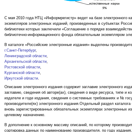
С мая 2010 года НТЦ «Информрегистр» ведет на базе электронного к
экземпляров электронных изданий, произведенных в субъектах Росс
библиотеки которых заключили «Соглашение о порядке взаимодейств
библиотечно-информационного фонда обязательным экземпляром эле
В каталоге «Российские электронные издания» выделены производит
г.Санкт-Петербург
,
Ленинградской области
,
Архангельской области
,
Ростовской области
,
Курганской области
,
Иркутской области
.
Описание электронного издания содержит заглавие электронного изда
заглавию, сведения об авторе(ах), сведения о виде ресурса, типе и к
издателе и годе издания, сведения о системных требованиях и № гос
производителе(ях) электронного издания.Отдельный раздел каталога
вновь зарегистрированных обязательных экземплярах электронных из
целевому назначению.
В дополнение к основному массиву описаний, по которому производит
сортировка данных по наименованию производителя, по году издания,