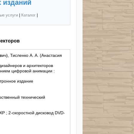
 изданий
ые услуги
|
Каталог
|
текторов
ич), Тисленко А. А. (Анастасия
дизайнеров и архитекторов
ением цифровой анимации :
тронное издание
рственный технический
 XP ; 2-скоростной дисковод DVD-