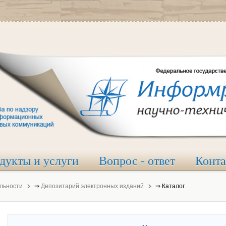
дукты и услуги
Вопрос - ответ
Конт
льности
⇒
Депозитарий электронных изданий
⇒
Каталог