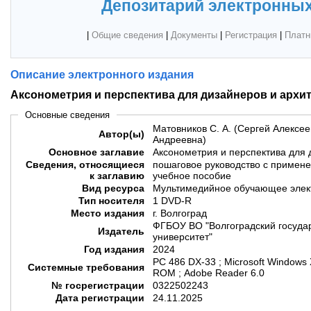
Депозитарий электронных
|
Общие сведения
|
Документы
|
Регистрация
|
Платн
Описание электронного издания
Аксонометрия и перспектива для дизайнеров и архи
Основные сведения
Матовников С. А. (Сергей Алексеев
Автор(ы)
Андреевна)
Основное заглавие
Аксонометрия и перспектива для 
Сведения, относящиеся
пошаговое руководство с примен
к заглавию
учебное пособие
Вид ресурса
Мультимедийное обучающее элек
Тип носителя
1 DVD-R
Место издания
г. Волгоград
ФГБОУ ВО "Волгоградский госуда
Издатель
университет"
Год издания
2024
PC 486 DX-33 ; Microsoft Windows
Системные требования
ROM ; Adobe Reader 6.0
№ госрегистрации
0322502243
Дата регистрации
24.11.2025