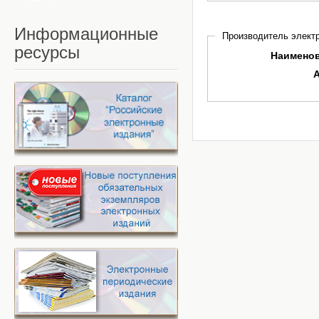
Информационные
Производитель электр
ресурсы
Наимено