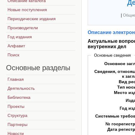
Описание каталога
Де
Новые поступления
|
Общие
Периодические издания
Производители
Описание электрон
Год издания
Актуальные вопрос
Алфавит
внутренних дел
Поиск
Основные сведения
Основное заг
Основные
разделы
Сведения, относя
к заг
Главная
Вид ре
Тип нос
Деятельность
Место из
Библиотека
Изд
Проекты
Год из
Структура
Системные требо
№ госрегист
Партнеры
Дата регист
Новости