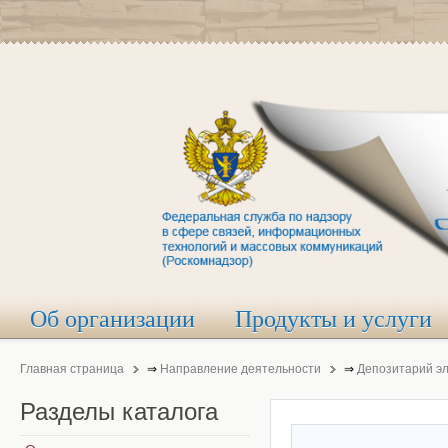
Об организации
Продукты и услуги
Главная страница
⇒
Направление деятельности
⇒
Депозитарий э
Разделы
каталога