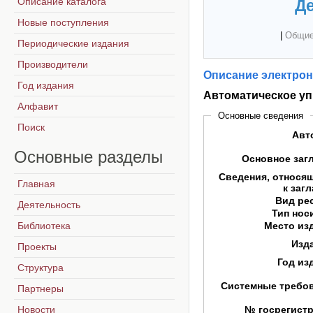
Описание каталога
Де
Новые поступления
|
Общие
Периодические издания
Производители
Описание электрон
Год издания
Автоматическое уп
Алфавит
Основные сведения
Поиск
Авт
Основные
разделы
Основное заг
Сведения, относя
Главная
к заг
Вид ре
Деятельность
Тип нос
Библиотека
Место из
Изд
Проекты
Год из
Структура
Системные требо
Партнеры
Новости
№ госрегист