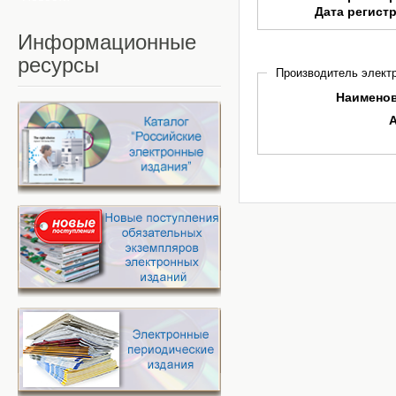
Дата регист
Информационные
ресурсы
Производитель электр
Наимено