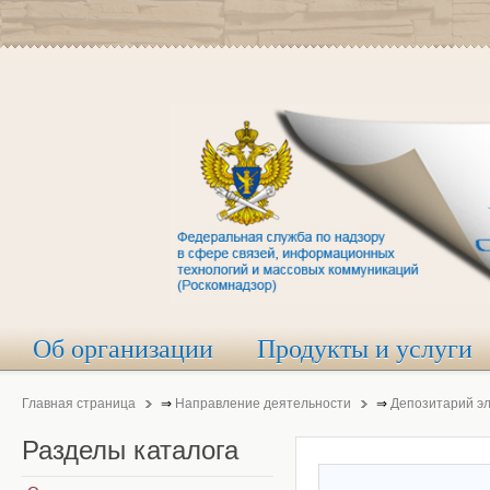
Об организации
Продукты и услуги
Главная страница
⇒
Направление деятельности
⇒
Депозитарий э
Разделы
каталога