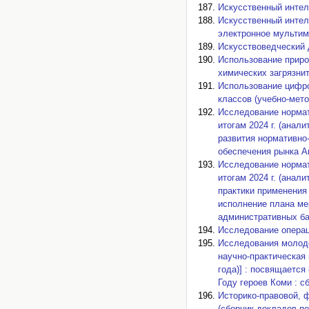
Искусственный интел
Искусственный интел
электронное мультим
Искусствоведческий 
Использование приро
химических загрязнит
Использование цифро
классов (учебно-мето
Исследование нормат
итогам 2024 г. (анали
развития нормативно-
обеспечения рынка А
Исследование нормат
итогам 2024 г. (анали
практики применения
исполнение плана ме
административных б
Исследование операци
Исследования молоде
научно-практическая 
года)] : посвящаетс
Году героев Коми : с
Историко-правовой, 
(сборник докладов по