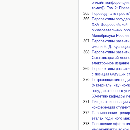
онлайн конференции, 
томах]). Том 2: През
Перевод - это просто
Перспективы государс
XXV Всероссийской н
образовательных орг
Минобрнауки России, 
Перспективы развити
имени Н. Д. Кузнецова
Перспективы развити
Сыктывкарский лесной
электронное издание 
Перспективы развити
с позиции будущих с
Петрозаводские педиа
(материалы научно-п
государственного ун
60-летию кафедры пед
Пищевые инновации и
конференции студенто
Планирование тренир
этапах годичного ма
Повышение эффективн
научно-практической 