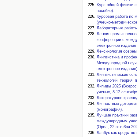
Курс общей физики с
пособие).
Курсовая работа по 
(учебно-методическое
Лабораторные работы
Легкая промышленнос
конференции с междун
электронное издание
Лексикология совреме
Лингвистика и профе
Международной научн
электронное издание)
Лингвистические осн
технологий: теория, 
Липиды 2025 (Всерос
ученых, 8-12 сентябр
Литературное краевед
Личностные детермин
(монография).
Лучшие практики раз
международным участ
(Орел, 22 октября 20
Лэпбук как средство 