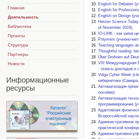
English for Debates (
Главная
English for Professio
English on Design (уч
Деятельность
Herzen Science Today a
Библиотека
of November 2024).
IO-LINK - как шина 
Проекты
Polymers (учебно-мет
Структура
Teaching languages an
Thoughtful reading: be
Партнеры
Über Drohnen auf Deu
VIII Международная В
Новости
: тезисы докладов и
Volga Cyber Week (с
Информационные
кибернетике (Самара, 
ресурсы
Автоматизация проек
пособие).
Автоматизация техно
программирование (у
Адаптивная физическ
Всероссийской научн
Административное пр
практической конфере
Административно-упр