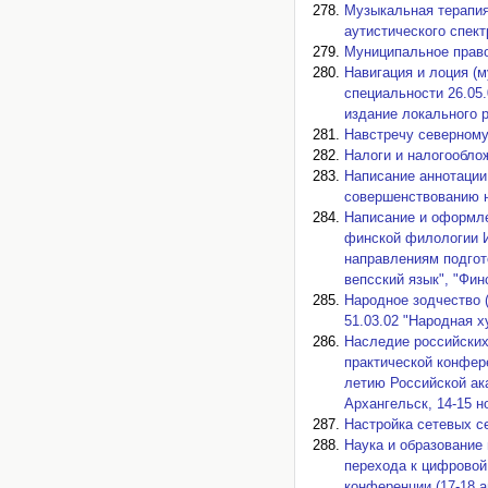
Музыкальная терапия
аутистического спект
Муниципальное право
Навигация и лоция (
специальности 26.05
издание локального р
Навстречу северному
Налоги и налогооблож
Написание аннотации 
совершенствованию н
Написание и оформле
финской филологии И
направлениям подгото
вепсский язык", "Фин
Народное зодчество 
51.03.02 "Народная х
Наследие российских
практической конфер
летию Российской ака
Архангельск, 14-15 н
Настройка сетевых се
Наука и образование 
перехода к цифровой
конференции (17-18 а