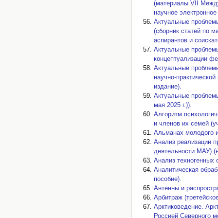
(материалы VII Между
научное электронное 
Актуальные проблемы
(сборник статей по 
аспирантов и соискат
Актуальные проблемы
концептуализации фе
Актуальные проблемы
научно-практической
издание).
Актуальные проблемы
мая 2025 г.)).
Алгоритм психологич
и членов их семей (у
Альманах молодого 
Анализ реализации п
деятельности МАУ) (
Анализ техногенных 
Аналитическая обраб
пособие).
Антенны и распростра
Арбитраж (третейское
Арктиковедение. Арк
Россией Северного мор