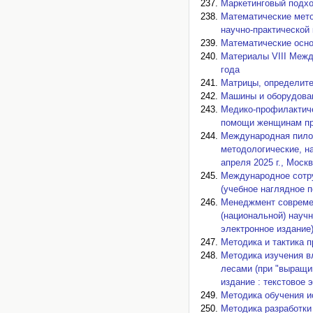
Маркетинговый подхо
Математические мет
научно-практической 
Математические осно
Материалы VIII Межд
года
Матрицы, определите
Машины и оборудован
Медико-профилактиче
помощи женщинам при
Международная пилот
методологические, на
апреля 2025 г., Моск
Международное сотру
(учебное наглядное п
Менеджмент современ
(национальной) научно
электронное издание)
Методика и тактика п
Методика изучения в
лесами (при "выращи
издание : текстовое 
Методика обучения и
Методика разработки 