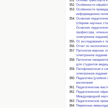
Основы транспорта и 
Особенности обработк
Особенности проведе
информационно-телек
Осовские педагогиче
(сборник научных ст
Осовских педагогиче
профессора, члена-ко
электронное издание)
От исследования к т
Отчет по экологическ
Патология верхних о
электронное издание 
Патология панкреато
для студентов медици
Патофизиология и син
электронное издание 
Педагогика (учебное 
воспитания
Педагогические масте
Педагогическое образ
Международной научн
Педагогическое проек
Первичные иммунодеф