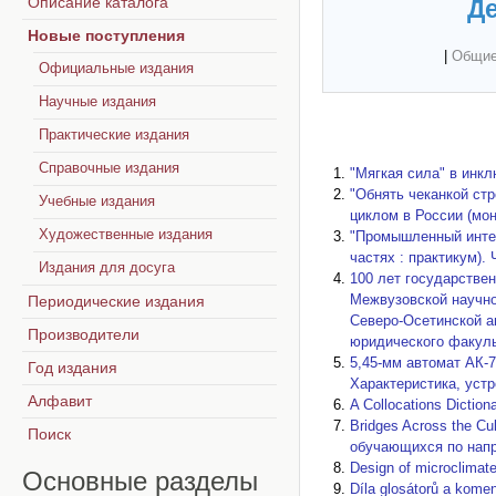
Описание каталога
Де
Новые поступления
|
Общие
Официальные издания
Научные издания
Практические издания
Справочные издания
"Мягкая сила" в инкл
"Обнять чеканкой стр
Учебные издания
циклом в России (мо
Художественные издания
"Промышленный интер
частях : практикум). 
Издания для досуга
100 лет государствен
Межвузовской научно
Периодические издания
Северо-Осетинской а
Производители
юридического факульт
5,45-мм автомат АК-
Год издания
Характеристика, устр
Алфавит
A Collocations Diction
Bridges Across the Cu
Поиск
обучающихся по напра
Design of microclimate
Основные
разделы
Díla glosátorů a komen