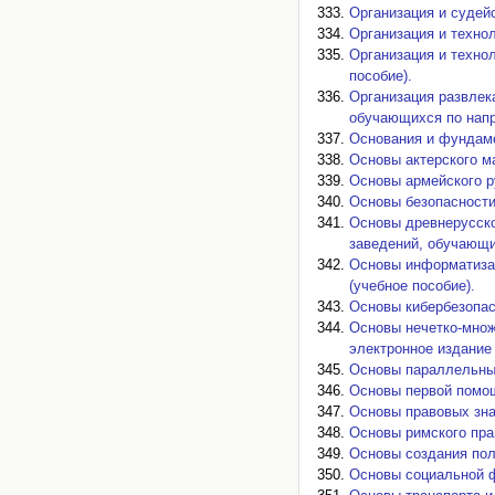
Организация и судей
Организация и технол
Организация и техно
пособие).
Организация развлек
обучающихся по напр
Основания и фундаме
Основы актерского ма
Основы армейского р
Основы безопасности
Основы древнерусско
заведений, обучающи
Основы информатизац
(учебное пособие).
Основы кибербезопас
Основы нечетко-множ
электронное издание 
Основы параллельных
Основы первой помощ
Основы правовых зна
Основы римского пра
Основы создания пол
Основы социальной ф