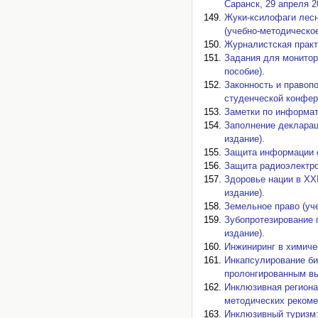
Саранск, 29 апреля 2
Жуки-ксилофаги лесн
(учебно-методическое
Журналистская практ
Задания для монитор
пособие).
Законность и правопо
студенческой конфере
Заметки по информат
Заполнение декларац
издание).
Защита информации о
Защита радиоэлектро
Здоровье нации в XXI
издание).
Земельное право (уче
Зубопротезирование 
издание).
Инжиниринг в химичес
Инкапсулирование би
пролонгированным вы
Инклюзивная региона
методических рекоме
Инклюзивный туризм: