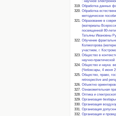
: научное электронно
Обработка данных фо
Обработка естествен
методическое пособи
Образование в совре
(материалы Всеросси
посвященной 80-лети
Татьяны Ивановны Ру
Обучение фрактально
Колмогорова (матери
участием, г. Кострома
Общество в контекст
научно-практической 
Общество и наука: в
(Чебоксары, 4 июня 20
Общество, право, гос
retrospective and per
Объектно ориентиров
Ознакомительная прак
Оптика и спектроско
Организация безбарь
Организация воздухо
Организация допускно
Организация и прове