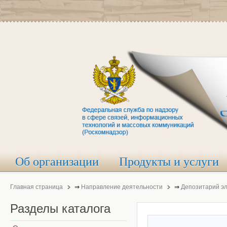
Об организации
Продукты и услуги
Главная страница
⇒
Направление деятельности
⇒
Депозитарий э
Разделы
каталога