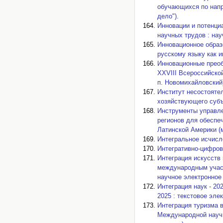
обучающихся по напр
дело").
Инновации и потенци
наyчных трyдов : нау
Инновационное образ
русскому языку как 
Инновационные преоб
XXVIII Всероссийской
п. Новомихайловский
Институт несостояте
хозяйствующего субъе
Инструменты управле
регионов для обеспеч
Латинской Америки (
Интегральное исчисл
Интегративно-цифров
Интеграция искусств
международным участ
научное электронное 
Интеграция наук - 20
2025 : текстовое эле
Интеграция туризма 
Международной научно