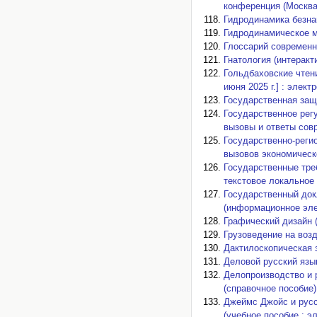
конференция (Москва,
Гидродинамика безна
Гидродинамическое м
Глоссарий современн
Гнатология (интерак
Гольдбаховские чтен
июня 2025 г.] : элект
Государственная защ
Государственное рег
вызовы и ответы сов
Государственно-реги
вызовов экономическо
Государственные тре
текстовое локальное 
Государственный док
(информационное эле
Графический дизайн 
Грузоведение на возд
Дактилоскопическая э
Деловой русский язы
Делопроизводство и 
(справочное пособие)
Джеймс Джойс и русс
(учебное пособие : э