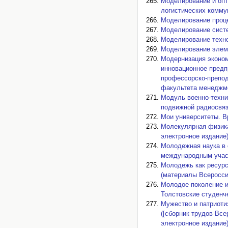
Моделирование и опт
логистических коммун
Моделирование проце
Моделирование систе
Моделирование техно
Моделирование элеме
Модернизация эконом
инновационное предп
профессорско-препод
факультета менеджмен
Модуль военно-техни
подвижной радиосвяз
Мои университеты. В
Молекулярная физика
электронное издание)
Молодежная наука в 
международным участи
Молодежь как ресурс
(материалы Всероссий
Молодое поколение и
Толстовские студенче
Мужество и патриоти
([сборник трудов Все
электронное издание)