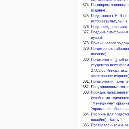
Поговорим о повседн
издание).
Подготовка к ЕГЭ по
истории культуры : в
Подтверждение соотве
Поздние симфонии Ан
вузов).
Поиски нового художе
Полимерные гибридны
пособие).
Политология (учебно
студентов всех форм
27.03.05 Инноватика,
электронное издание)
Политология: политич
Популяционные алгор
Порядок написания и
(учебно-методическо
"Менеджмент организ
Управление образова
Пособие для подгото
пособие). Часть 1
Постклассические ре