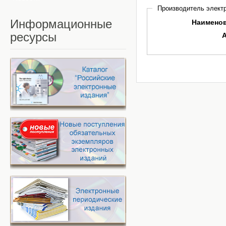
Производитель электр
Информационные
Наимено
ресурсы