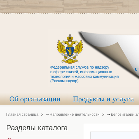
Об организации
Продукты и услуги
Главная страница
⇒
Направление деятельности
⇒
Депозитарий э
Разделы
каталога