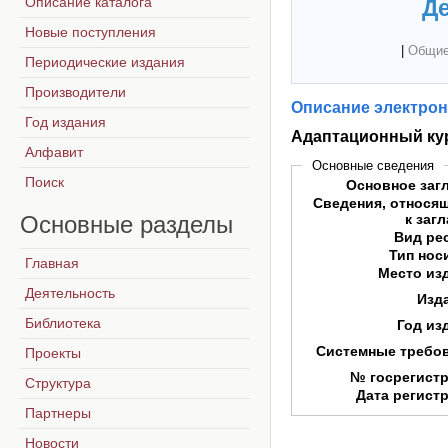
Описание каталога
Де
Новые поступления
|
Общие
Периодические издания
Производители
Описание электрон
Год издания
Адаптационный кур
Алфавит
Основные сведения
Поиск
Основное заг
Сведения, относя
Основные
разделы
к заг
Вид ре
Тип нос
Главная
Место из
Деятельность
Изд
Библиотека
Год из
Системные требо
Проекты
№ госрегист
Структура
Дата регист
Партнеры
Новости