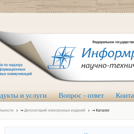
дукты и услуги
Вопрос - ответ
Конт
льности
⇒
Депозитарий электронных изданий
⇒
Каталог