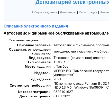
Депозитарий электронных
|
Общие сведения
|
Документы
|
Регистрация
|
Платн
Описание электронного издания
Автосервис и фирменное обслуживание автомобиле
Основные сведения
Основное заглавие
Автосервис и фирменное обслуж
Сведения, относящиеся
методические указания : учебное
к заглавию
Вид ресурса
Текстовое (символьное) электрон
Тип носителя
1 CD-R
Место издания
г. Тамбов
ФГБОУ ВО "Тамбовский государст
Издатель
университет"
Год издания
2021
ПК не ниже класса Pentium II ; 3
Системные требования
HDD 16 Мб ; Windo
№ госрегистрации
0322101627
Дата регистрации
01.07.2021