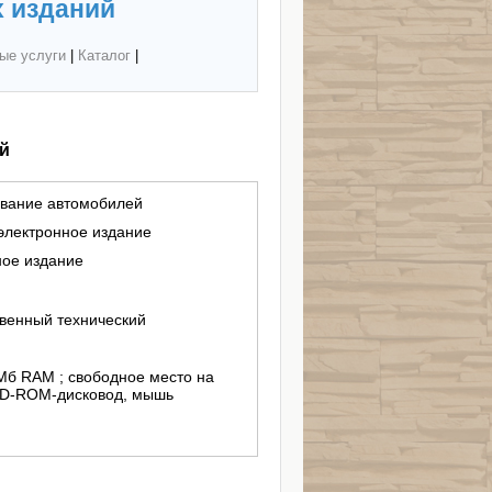
 изданий
ые услуги
|
Каталог
|
й
ивание автомобилей
 электронное издание
ное издание
венный технический
2 Мб RAM ; свободное место на
ws 95/98/XP ; CD-ROM-дисковод, мышь