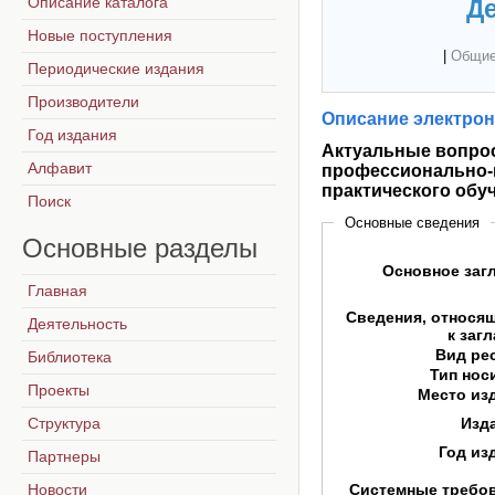
Описание каталога
Де
Новые поступления
|
Общие
Периодические издания
Производители
Описание электрон
Год издания
Актуальные вопрос
Алфавит
профессионально-п
практического обу
Поиск
Основные сведения
Основные
разделы
Основное заг
Главная
Сведения, относя
Деятельность
к заг
Вид ре
Библиотека
Тип нос
Проекты
Место из
Структура
Изд
Год из
Партнеры
Новости
Системные требо