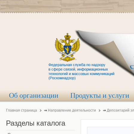
Об организации
Продукты и услуги
Главная страница
⇒
Направление деятельности
⇒
Депозитарий э
Разделы
каталога