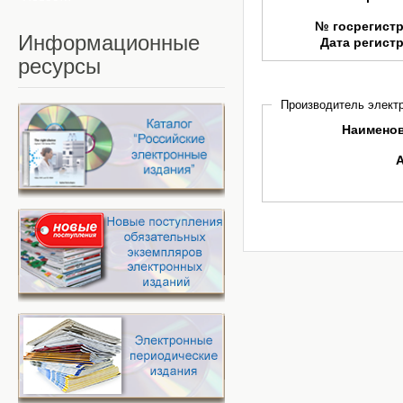
№ госрегист
Информационные
Дата регист
ресурсы
Производитель электр
Наимено