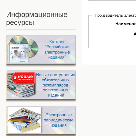
Информационные
Производитель электр
ресурсы
Наимено