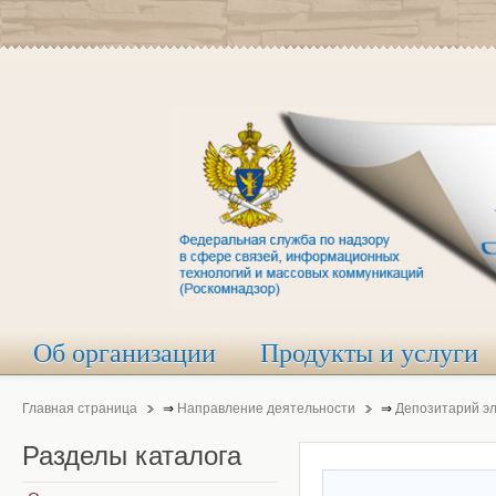
Об организации
Продукты и услуги
Главная страница
⇒
Направление деятельности
⇒
Депозитарий э
Разделы
каталога