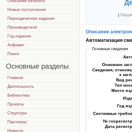
Описание каталога
Де
Новые поступления
|
Общие
Периодические издания
Производители
Описание электрон
Год издания
Автоматизация сме
Алфавит
Основные сведения
Поиск
Авт
Основные
разделы
Основное заг
Сведения, относя
к заг
Главная
Вид ре
Тип нос
Деятельность
Место из
Библиотека
Изд
Проекты
Год из
Структура
Системные требо
№ госрегист
Партнеры
Дата регист
Новости