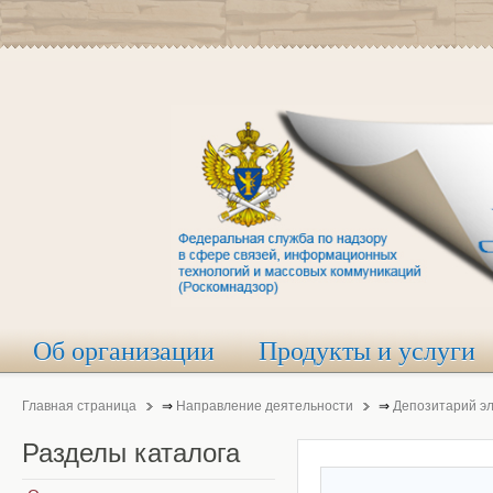
Об организации
Продукты и услуги
Главная страница
⇒
Направление деятельности
⇒
Депозитарий э
Разделы
каталога