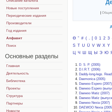
Описание каталога
Де
Новые поступления
|
Общие
Периодические издания
Производители
А
Год издания
Алфавит
Ө
"
#
(
.
[
0
1
2
3
S
T
U
Ü
V
W
X
Y
Поиск
Ц
Ч
Ш
Щ
Ы
Э
Ю
Основные
разделы
D. S. P. (2005)
Главная
D.I.R.T. (2006)
Деятельность
Daddy-long-legs. Read
Daemonica (2005)
Библиотека
Daewoo Espero (2007)
Проекты
Daewoo Espero (выпуск
Daewoo Matiz (2007)
Структура
Daewoo Matiz (выпуск 
Daewoo Nexia (2007)
Партнеры
DAEWOO Nexia (2005
Новости