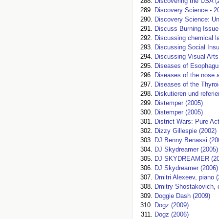
Discovering the USA (
Discovery Science - 2
Discovery Science: Uni
Discuss Burning Issue
Discussing chemical la
Discussing Social Ins
Discussing Visual Art
Diseases of Esophagu
Diseases of the nose 
Diseases of the Thyroi
Diskutieren und referi
Distemper (2005)
Distemper (2005)
District Wars: Pure Ac
Dizzy Gillespie (2002)
DJ Benny Benassi (20
DJ Skydreamer (2005)
DJ SKYDREAMER (20
DJ Skydreamer (2006)
Dmitri Alexeev, piano 
Dmitry Shostakovich, 
Doggie Dash (2009)
Dogz (2009)
Dogz (2006)