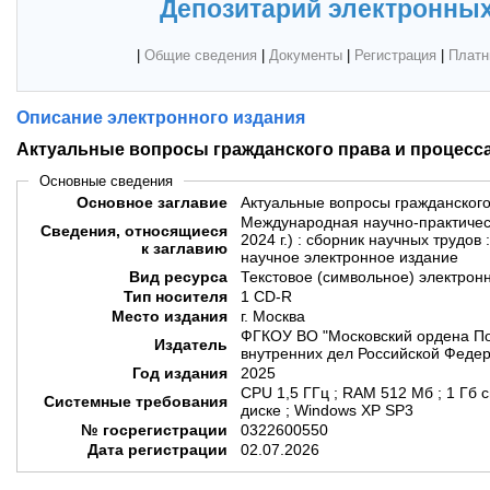
Депозитарий электронных
|
Общие сведения
|
Документы
|
Регистрация
|
Платн
Описание электронного издания
Актуальные вопросы гражданского права и процесс
Основные сведения
Основное заглавие
Актуальные вопросы гражданского
Международная научно-практичес
Сведения, относящиеся
2024 г.) : сборник научных трудов 
к заглавию
научное электронное издание
Вид ресурса
Текстовое (символьное) электрон
Тип носителя
1 CD-R
Место издания
г. Москва
ФГКОУ ВО "Московский ордена По
Издатель
внутренних дел Российской Федер
Год издания
2025
CPU 1,5 ГГц ; RAM 512 Мб ; 1 Гб 
Системные требования
диске ; Windows XP SP3
№ госрегистрации
0322600550
Дата регистрации
02.07.2026