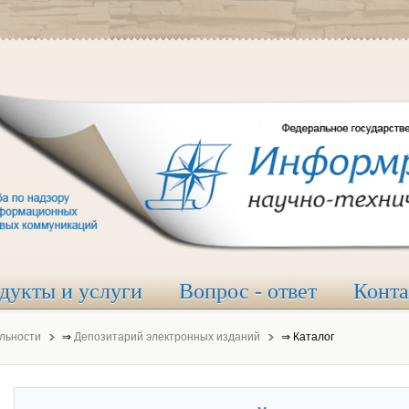
дукты и услуги
Вопрос - ответ
Конт
льности
⇒
Депозитарий электронных изданий
⇒
Каталог