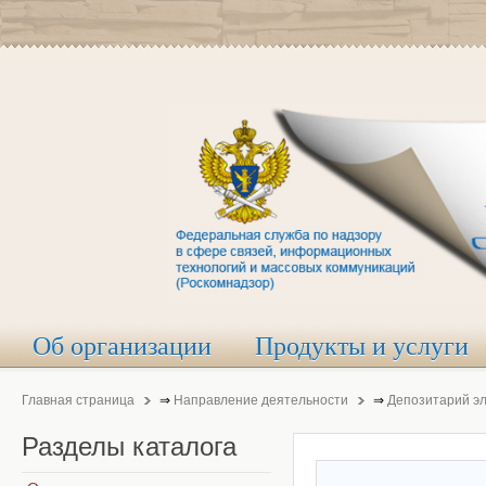
Об организации
Продукты и услуги
Главная страница
⇒
Направление деятельности
⇒
Депозитарий э
Разделы
каталога