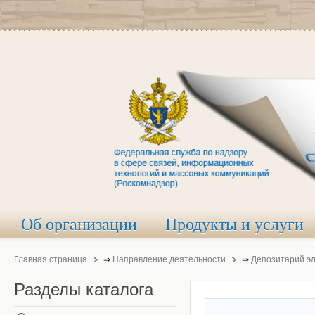
Об организации
Продукты и услуги
Главная страница
⇒
Направление деятельности
⇒
Депозитарий э
Разделы
каталога