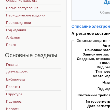
Описание каталога
Де
Новые поступления
|
Общие
Периодические издания
Производители
Описание электрон
Год издания
Агрегатное состоя
Алфавит
Основные сведения
Поиск
Авт
Основное заг
Основные
разделы
Зависимое заг
Сведения, относя
к заг
Главная
Вид ре
Тип нос
Деятельность
Место из
Библиотека
Изд
Проекты
Год из
Структура
Системные требо
Партнеры
№ госрегист
Дата регист
Новости