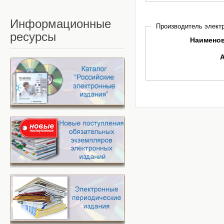
Информационные
Производитель электр
ресурсы
Наимено