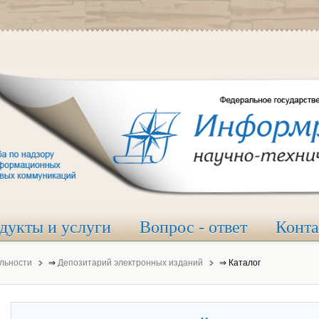
дукты и услуги
Вопрос - ответ
Конт
льности
⇒
Депозитарий электронных изданий
⇒
Каталог