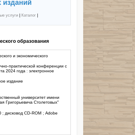
 изданий
ые услуги
|
Каталог
|
еского образования
ского и экономического
учно-практической конференции с
а 2024 года : электронное
ное издание
ственный университет имени
ая Григорьевича Столетовых"
/10 ; дисковод СD-ROM ; Adobe