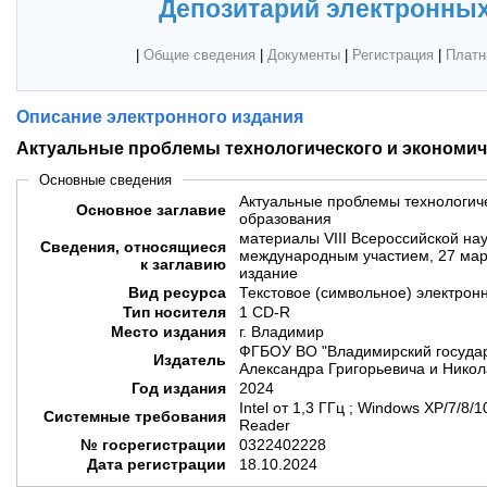
Депозитарий электронных
|
Общие сведения
|
Документы
|
Регистрация
|
Платн
Описание электронного издания
Актуальные проблемы технологического и экономич
Основные сведения
Актуальные проблемы технологиче
Основное заглавие
образования
материалы VIII Всероссийской на
Сведения, относящиеся
международным участием, 27 март
к заглавию
издание
Вид ресурса
Текстовое (символьное) электрон
Тип носителя
1 CD-R
Место издания
г. Владимир
ФГБОУ ВО "Владимирский государ
Издатель
Александра Григорьевича и Никол
Год издания
2024
Intel от 1,3 ГГц ; Windows XP/7/8
Системные требования
Reader
№ госрегистрации
0322402228
Дата регистрации
18.10.2024