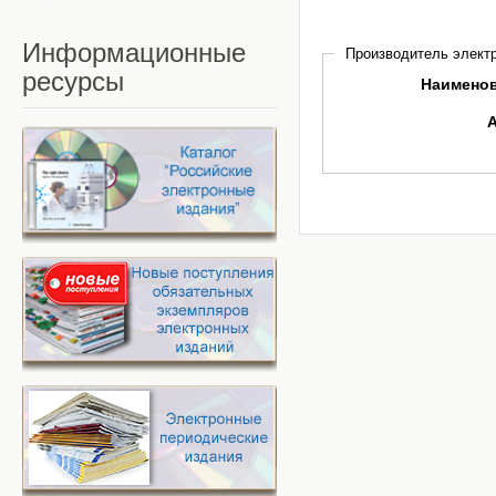
Информационные
Производитель электр
ресурсы
Наимено