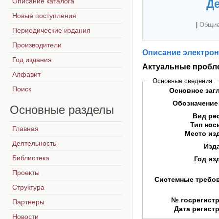
Описание каталога
Де
Новые поступления
|
Общие
Периодические издания
Производители
Описание электрон
Год издания
Актуальные пробле
Алфавит
Основные сведения
Поиск
Основное заг
Обозначение
Основные
разделы
Вид ре
Тип нос
Главная
Место из
Деятельность
Изд
Библиотека
Год из
Проекты
Системные требо
Структура
№ госрегист
Партнеры
Дата регист
Новости