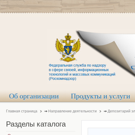
Об организации
Продукты и услуги
Главная страница
⇒
Направление деятельности
⇒
Депозитарий э
Разделы
каталога