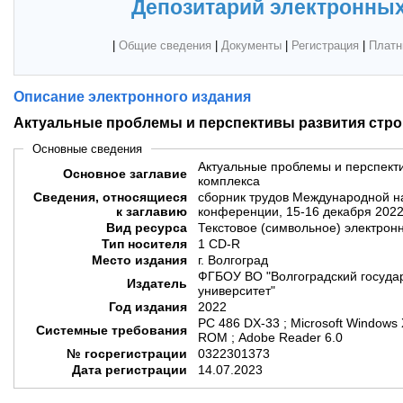
Депозитарий электронных
|
Общие сведения
|
Документы
|
Регистрация
|
Платн
Описание электронного издания
Актуальные проблемы и перспективы развития стро
Основные сведения
Актуальные проблемы и перспекти
Основное заглавие
комплекса
Сведения, относящиеся
сборник трудов Международной н
к заглавию
конференции, 15-16 декабря 2022 
Вид ресурса
Текстовое (символьное) электрон
Тип носителя
1 CD-R
Место издания
г. Волгоград
ФГБОУ ВО "Волгоградский госуда
Издатель
университет"
Год издания
2022
PC 486 DX-33 ; Microsoft Windows
Системные требования
ROM ; Adobe Reader 6.0
№ госрегистрации
0322301373
Дата регистрации
14.07.2023