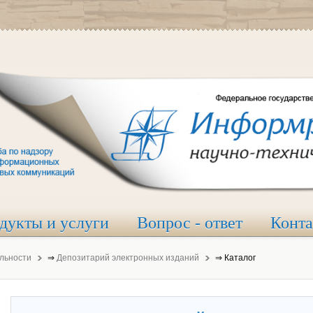
дукты и услуги
Вопрос - ответ
Конт
льности
⇒
Депозитарий электронных изданий
⇒
Каталог