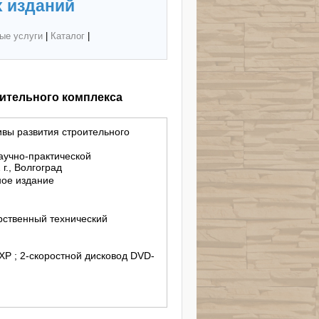
 изданий
ые услуги
|
Каталог
|
ительного комплекса
вы развития строительного
аучно-практической
г., Волгоград
ное издание
рственный технический
 XP ; 2-скоростной дисковод DVD-