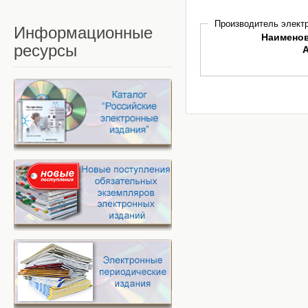
Производитель электр
Информационные
Наимено
ресурсы