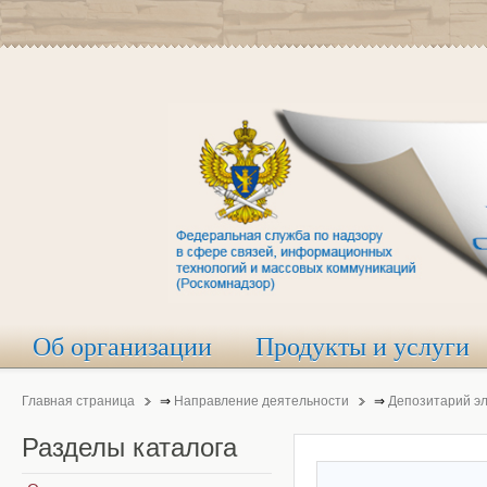
Об организации
Продукты и услуги
Главная страница
⇒
Направление деятельности
⇒
Депозитарий э
Разделы
каталога