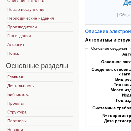
Описание каталога
Де
Новые поступления
|
Общие
Периодические издания
Производители
Описание электрон
Год издания
Алгоритмы и стру
Алфавит
Основные сведения
Поиск
Авт
Основное заг
Основные
разделы
Сведения, относя
к заг
Главная
Вид ре
Тип нос
Деятельность
Место из
Библиотека
Изд
Год из
Проекты
Системные требо
Структура
№ госрегист
Партнеры
Дата регист
Новости