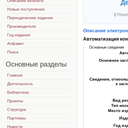
Описание каталога
Де
Новые поступления
|
Общие
Периодические издания
Производители
Описание электрон
Год издания
Автоматизация кон
Алфавит
Основные сведения
Поиск
Авт
Основное заг
Основные
разделы
Главная
Сведения, относя
Деятельность
к заг
Библиотека
Вид ре
Проекты
Тип нос
Структура
Место из
Партнеры
Изд
Год из
Новости