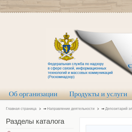
Об организации
Продукты и услуги
Главная страница
⇒
Направление деятельности
⇒
Депозитарий э
Разделы
каталога