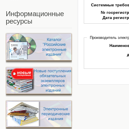
Системные требо
Информационные
№ госрегист
Дата регист
ресурсы
Производитель электр
Наимено