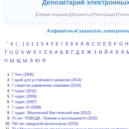
Депозитарий электронных
|
Общие сведения
|
Документы
|
Регистрация
|
Платн
Алфавитный указатель электронн
"
#
(
.
[
0
1
2
3
4
5
6
7
8
9
A
Ä
B
C
D
E
É
F
G
H
T
U
Ü
V
W
X
Y
Z
Ά
А
Б
В
Г
Д
Е
Ж
З
И
Й
К
Ҡ
Л
Ч
Ш
Щ
Ы
Э
Ю
Я
7 Sins (2006)
7 дней для устойчивого развития (2014)
7 секретов управления знаниями (2018)
7 чудес (2011)
7 чудес (2008)
7 чудес (1997)
7 чудес III (2009)
7 чудес. Магический Мистический мир (2012)
70 лет. ПОБЕДА. Помним и восхищаемся! (2015)
700 лет шведской металлургии (2010)