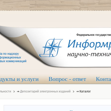
дукты и услуги
Вопрос - ответ
Конт
льности
⇒
Депозитарий электронных изданий
⇒
Каталог