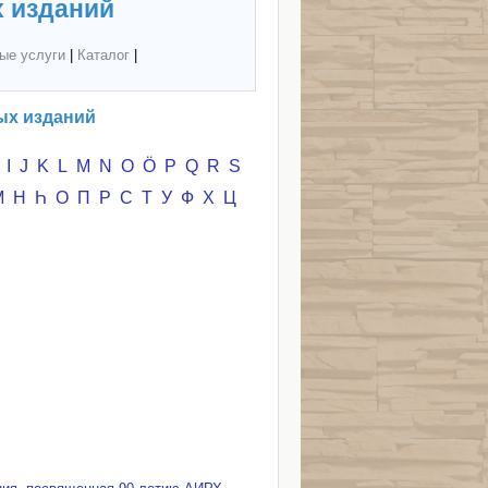
 изданий
ые услуги
|
Каталог
|
ых изданий
I
J
K
L
M
N
O
Ö
P
Q
R
S
М
Н
Һ
О
П
Р
С
Т
У
Ф
Х
Ц