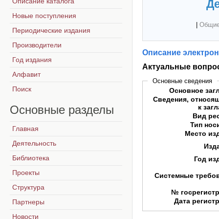
Описание каталога
Де
Новые поступления
|
Общие
Периодические издания
Производители
Описание электрон
Год издания
Актуальные вопро
Алфавит
Основные сведения
Поиск
Основное заг
Сведения, относя
Основные
разделы
к заг
Вид ре
Тип нос
Главная
Место из
Деятельность
Изд
Библиотека
Год из
Проекты
Системные требо
Структура
№ госрегист
Дата регист
Партнеры
Новости