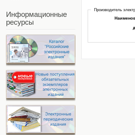
Производитель электр
Информационные
Наимено
ресурсы