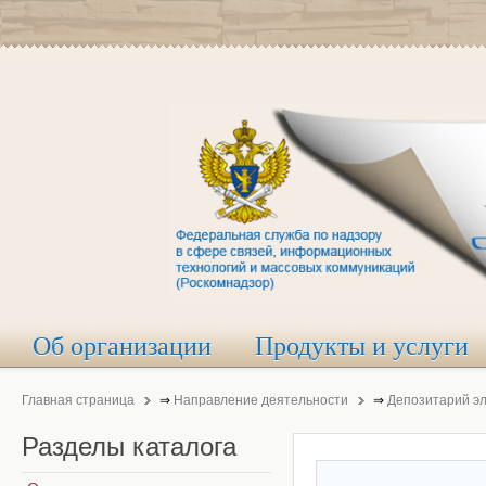
Об организации
Продукты и услуги
Главная страница
⇒
Направление деятельности
⇒
Депозитарий э
Разделы
каталога