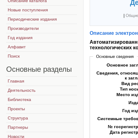
Описание каталога
Де
Новые поступления
|
Общие
Периодические издания
Производители
Описание электрон
Год издания
Автоматизированн
Алфавит
технологических к
Поиск
Основные сведения
Основное заг
Основные
разделы
Сведения, относя
к заг
Главная
Вид ре
Тип нос
Деятельность
Место из
Библиотека
Изд
Проекты
Год из
Структура
Системные требо
№ госрегист
Партнеры
Дата регист
Новости