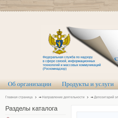
Об организации
Продукты и услуги
Главная страница
⇒
Направление деятельности
⇒
Депозитарий э
Разделы
каталога