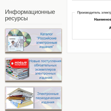
Информационные
Производитель электр
ресурсы
Наимено