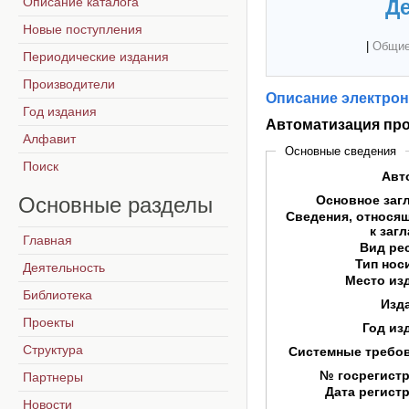
Описание каталога
Де
Новые поступления
|
Общие
Периодические издания
Производители
Описание электрон
Год издания
Автоматизация пр
Алфавит
Основные сведения
Поиск
Авт
Основные
разделы
Основное заг
Сведения, относя
к заг
Главная
Вид ре
Тип нос
Деятельность
Место из
Библиотека
Изд
Проекты
Год из
Структура
Системные требо
№ госрегист
Партнеры
Дата регист
Новости