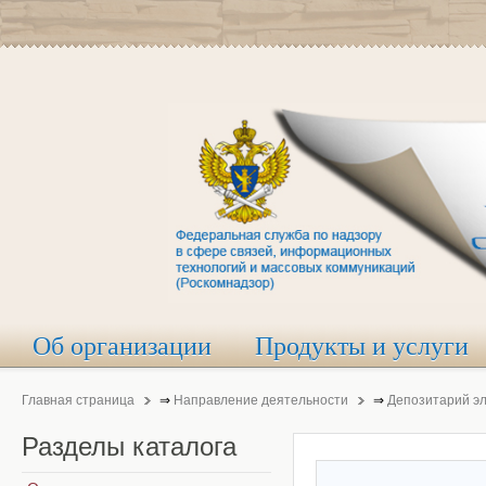
Об организации
Продукты и услуги
Главная страница
⇒
Направление деятельности
⇒
Депозитарий э
Разделы
каталога