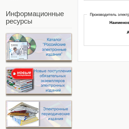
Информационные
Производитель электр
ресурсы
Наимено