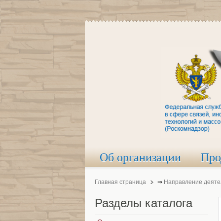
Об организации
Про
Главная страница
⇒
Направление деяте
Разделы
каталога