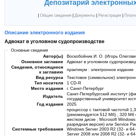
Депозитарий электронных
|
Общие сведения
|
Документы
|
Регистрация
|
Платн
Описание электронного издания
Адвокат в уголовном судопроизводстве
Основные сведения
Автор(ы)
Воскобойник И. О. (Игорь Олегови
Основное заглавие
Адвокат в уголовном судопроизво
Сведения, относящиеся
практикум : электронное издание
к заглавию
Вид ресурса
Текстовое (символьное) электрон
Тип носителя
1 CD-R
Место издания
г. Санкт-Петербург
Санкт-Петербургский институт (
Издатель
государственный университет юст
Год издания
2025
процессор с тактовой частотой 1,
(рекомендуется 512 Мб) ; 320 Мб
жестком диске ; Microsoft Windows
разрядная версия) или Service Pa
Системные требования
Windows Server 2003 R2 (32- и 64
Server 2008 или 2008 R2 (32- и 6