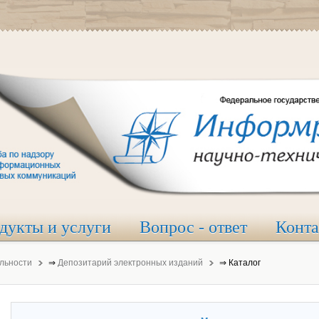
дукты и услуги
Вопрос - ответ
Конт
льности
⇒
Депозитарий электронных изданий
⇒
Каталог