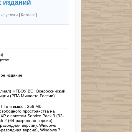
 изданий
ые услуги
|
Каталог
|
ч)
дстве
ное издание
филиал) ФГБОУ ВО "Всероссийский
иции (РПА Минюста России)"
3 ГГц и выше ; 256 Мб
 свободного пространства на
 XP с пакетом Service Pack 3 (32-
ck 2 (64-разрядная версия),
-разрядная версии), Windows
4-разрядная версии), Windows 7