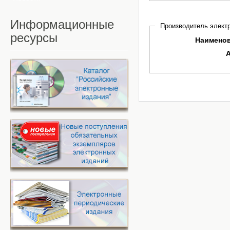
Информационные
Производитель электр
ресурсы
Наимено