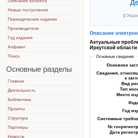
Описание каталога
Де
Новые поступления
|
Общие
Периодические издания
Производители
Описание электрон
Год издания
Актуальные пробл
Алфавит
Иркутской области
Поиск
Основные сведения
Основное заг
Основные
разделы
Сведения, относя
к заг
Главная
Вид ре
Тип нос
Деятельность
Место из
Библиотека
Изд
Проекты
Год из
Структура
Системные требо
№ госрегист
Партнеры
Дата регист
Новости