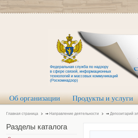
Об организации
Продукты и услуги
Главная страница
⇒
Направление деятельности
⇒
Депозитарий э
Разделы
каталога