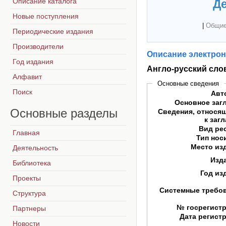
Описание каталога
Де
Новые поступления
|
Общие
Периодические издания
Производители
Описание электрон
Год издания
Англо-русский сло
Алфавит
Основные сведения
Поиск
Авт
Основное заг
Основные
разделы
Сведения, относя
к заг
Вид ре
Главная
Тип нос
Место из
Деятельность
Изд
Библиотека
Год из
Проекты
Системные требо
Структура
№ госрегист
Партнеры
Дата регист
Новости