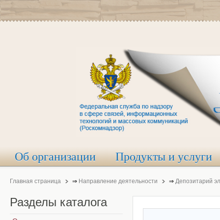
Об организации
Продукты и услуги
Главная страница
⇒
Направление деятельности
⇒
Депозитарий э
Разделы
каталога