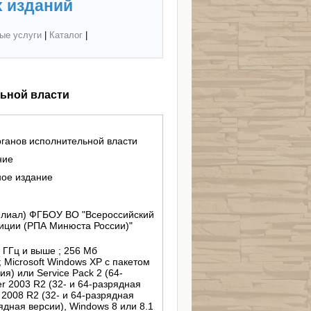
 изданий
ые услуги
|
Каталог
|
ьной власти
ганов исполнительной власти
ние
ное издание
филиал) ФГБОУ ВО "Всероссийский
иции (РПА Минюста России)"
3 ГГц и выше ; 256 Мб
; Microsoft Windows XP с пакетом
ия) или Service Pack 2 (64-
r 2003 R2 (32- и 64-разрядная
 2008 R2 (32- и 64-разрядная
ядная версии), Windows 8 или 8.1