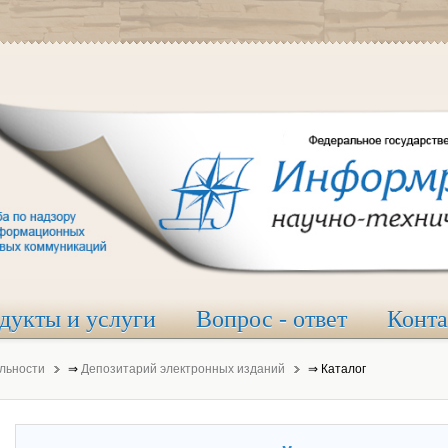
дукты и услуги
Вопрос - ответ
Конт
льности
⇒
Депозитарий электронных изданий
⇒
Каталог