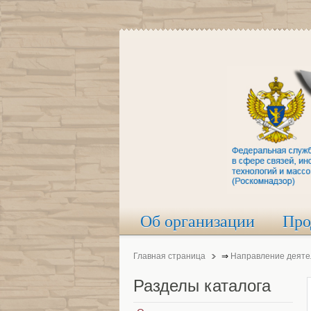
Об организации
Про
Главная страница
⇒
Направление деяте
Разделы
каталога