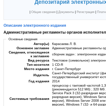
Депозитарий электронных
|
Общие сведения
|
Документы
|
Регистрация
|
Платн
Описание электронного издания
Административные регламенты органов исполнител
Основные сведения
Автор(ы)
Карасаева Л. В.
Основное заглавие
Административные регламенты ор
Сведения, относящиеся
сборник задач : электронное изда
к заглавию
Вид ресурса
Текстовое (символьное) электрон
Тип носителя
1 CD-R
Место издания
г. Санкт-Петербург
Санкт-Петербургский институт (
Издатель
государственный университет юст
Год издания
2014
процессор с тактовой частотой 1,
(рекомендуется 512 Мб) ; 320 Мб 
Service Pack 3 (32-разрядная верс
разрядная версия), Windows Serve
Системные требования
версии), Windows Server 2008 или
версии), Windows 7 (32- и 64-разр