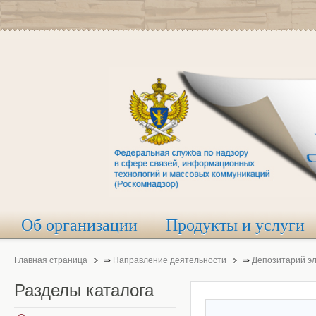
Об организации
Продукты и услуги
Главная страница
⇒
Направление деятельности
⇒
Депозитарий э
Разделы
каталога