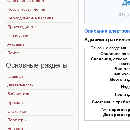
Описание каталога
Де
Новые поступления
|
Общие
Периодические издания
Производители
Описание электрон
Год издания
Административное
Алфавит
Основные сведения
Поиск
Основное заг
Сведения, относя
Основные
разделы
к заг
Вид ре
Тип нос
Главная
Место из
Деятельность
Изд
Библиотека
Год из
Системные требо
Проекты
№ госрегист
Структура
Дата регист
Партнеры
Новости