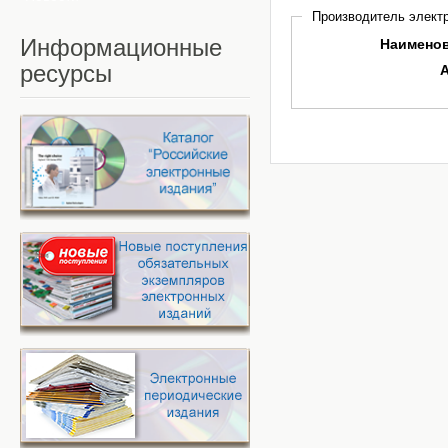
Производитель электр
Информационные
Наимено
ресурсы