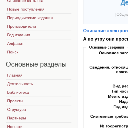
Описание каталога
Де
Новые поступления
|
Общие
Периодические издания
Производители
Описание электрон
Год издания
А по утру они просн
Алфавит
Основные сведения
Поиск
Основное заг
Основные
разделы
Сведения, относя
к заг
Главная
Деятельность
Вид ре
Тип нос
Библиотека
Место из
Проекты
Изд
Год из
Структура
Системные требо
Партнеры
№ госрегист
Новости