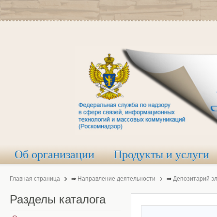
Об организации
Продукты и услуги
Главная страница
⇒
Направление деятельности
⇒
Депозитарий э
Разделы
каталога