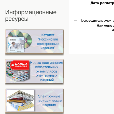
Дата регист
Информационные
ресурсы
Производитель электр
Наимено