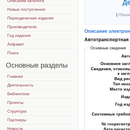
Описание каталога
Де
Новые поступления
|
Общие
Периодические издания
Производители
Описание электрон
Год издания
Автотранспортная
Алфавит
Основные сведения
Поиск
Авт
Основные
разделы
Основное заг
Сведения, относя
к заг
Главная
Вид ре
Тип нос
Деятельность
Место из
Библиотека
Изд
Проекты
Год из
Структура
Системные требо
Партнеры
№ госрегист
Новости
Дата регист