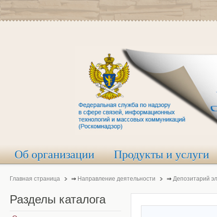
Об организации
Продукты и услуги
Главная страница
⇒
Направление деятельности
⇒
Депозитарий э
Разделы
каталога