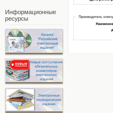
Информационные
Производитель электр
ресурсы
Наимено