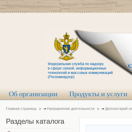
Об организации
Продукты и услуги
Главная страница
⇒
Направление деятельности
⇒
Депозитарий э
Разделы
каталога