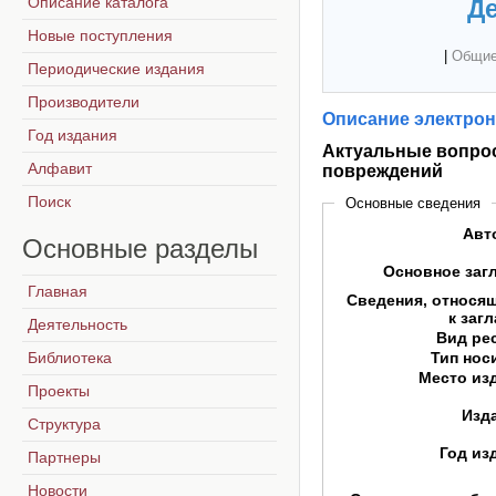
Описание каталога
Де
Новые поступления
|
Общие
Периодические издания
Производители
Описание электрон
Год издания
Актуальные вопро
Алфавит
повреждений
Поиск
Основные сведения
Авт
Основные
разделы
Основное заг
Главная
Сведения, относя
к заг
Деятельность
Вид ре
Библиотека
Тип нос
Место из
Проекты
Изд
Структура
Год из
Партнеры
Новости