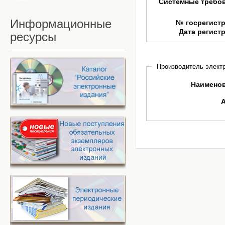
Системные требо
Информационные
№ госрегист
Дата регист
ресурсы
Производитель электр
Наимено