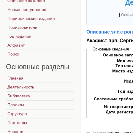
Описание каталога
Де
Новые поступления
|
Общие
Периодические издания
Производители
Описание электрон
Год издания
Акафист прп. Сер
Алфавит
Основные сведения
Поиск
Основное заг
Вид ре
Основные
разделы
Тип нос
Место из
Главная
Изд
Деятельность
Год из
Библиотека
Системные требо
Проекты
№ госрегист
Дата регист
Структура
Партнеры
Новости
Производитель электр