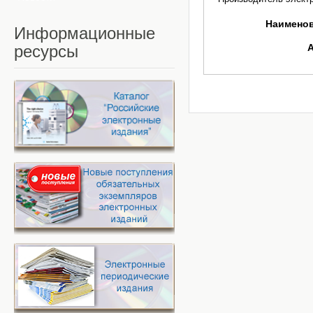
Наимено
Информационные
ресурсы