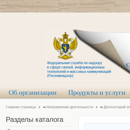
Об организации
Продукты и услуги
Главная страница
⇒
Направление деятельности
⇒
Депозитарий э
Разделы
каталога