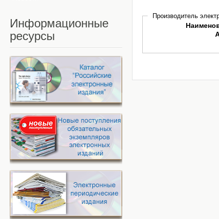
Производитель электр
Информационные
Наимено
ресурсы