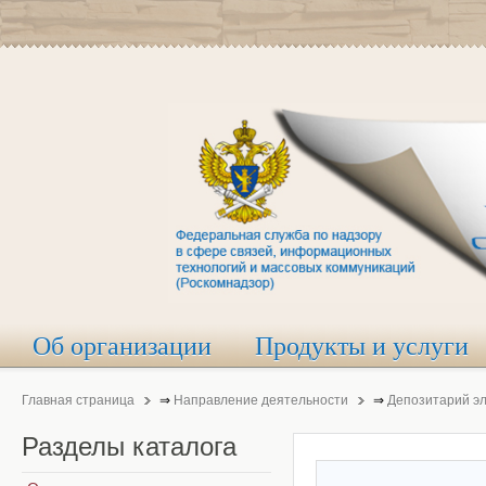
Об организации
Продукты и услуги
Главная страница
⇒
Направление деятельности
⇒
Депозитарий э
Разделы
каталога