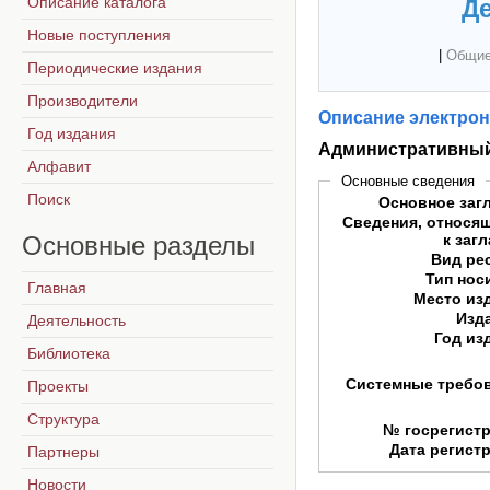
Описание каталога
Де
Новые поступления
|
Общие
Периодические издания
Производители
Описание электрон
Год издания
Административный
Алфавит
Основные сведения
Поиск
Основное заг
Сведения, относя
Основные
разделы
к заг
Вид ре
Тип нос
Главная
Место из
Изд
Деятельность
Год из
Библиотека
Системные требо
Проекты
Структура
№ госрегист
Дата регист
Партнеры
Новости