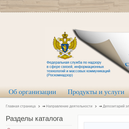
Об организации
Продукты и услуги
Главная страница
⇒
Направление деятельности
⇒
Депозитарий э
Разделы
каталога