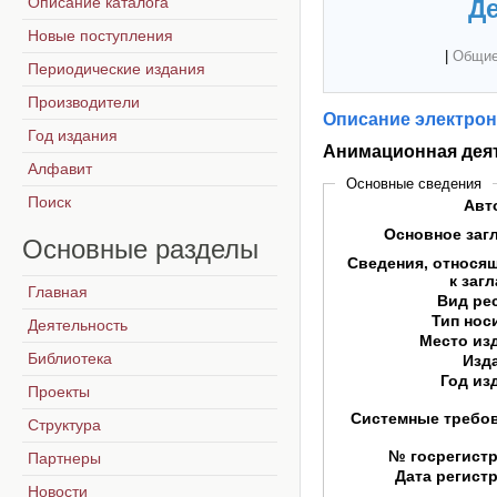
Описание каталога
Де
Новые поступления
|
Общие
Периодические издания
Производители
Описание электрон
Год издания
Анимационная деят
Алфавит
Основные сведения
Поиск
Авт
Основное заг
Основные
разделы
Сведения, относя
к заг
Главная
Вид ре
Тип нос
Деятельность
Место из
Библиотека
Изд
Год из
Проекты
Системные требо
Структура
№ госрегист
Партнеры
Дата регист
Новости