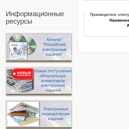
Информационные
Производитель электр
ресурсы
Наимено