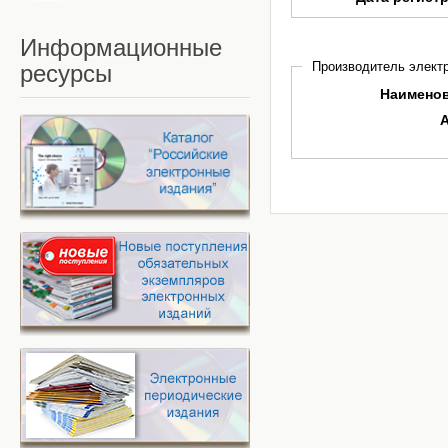
Информационные
Производитель электр
ресурсы
Наимено