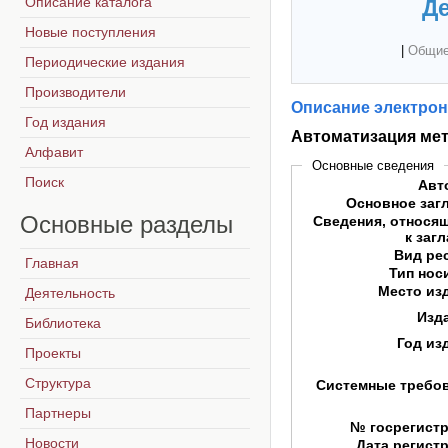
Описание каталога
Де
Новые поступления
|
Общие
Периодические издания
Производители
Описание электрон
Год издания
Автоматизация мет
Алфавит
Основные сведения
Поиск
Авт
Основное заг
Основные
разделы
Сведения, относя
к заг
Вид ре
Главная
Тип нос
Место из
Деятельность
Изд
Библиотека
Год из
Проекты
Структура
Системные требо
Партнеры
№ госрегист
Новости
Дата регист