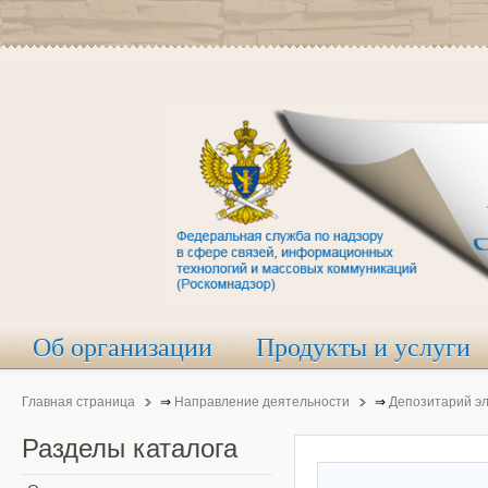
Об организации
Продукты и услуги
Главная страница
⇒
Направление деятельности
⇒
Депозитарий э
Разделы
каталога