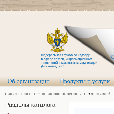
Об организации
Продукты и услуги
Главная страница
⇒
Направление деятельности
⇒
Депозитарий э
Разделы
каталога