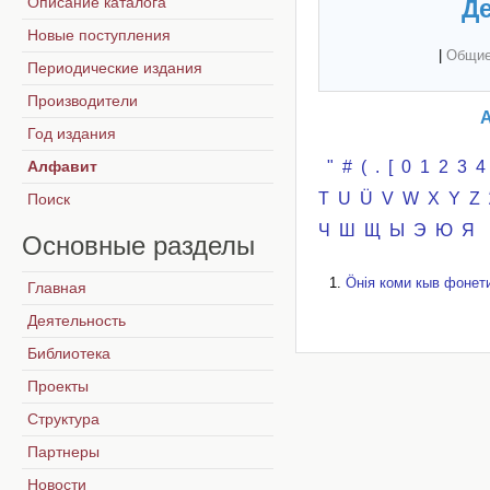
Описание каталога
Де
Новые поступления
|
Общие
Периодические издания
Производители
А
Год издания
Алфавит
"
#
(
.
[
0
1
2
3
4
T
U
Ü
V
W
X
Y
Z
Поиск
Ч
Ш
Щ
Ы
Э
Ю
Я
Основные
разделы
Öнія коми кыв фонети
Главная
Деятельность
Библиотека
Проекты
Структура
Партнеры
Новости