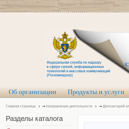
Об организации
Продукты и услуги
Главная страница
⇒
Направление деятельности
⇒
Депозитарий э
Разделы
каталога