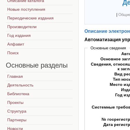
Описание каталога
Де
Новые поступления
|
Общие
Периодические издания
Производители
Описание электрон
Год издания
Автоматизация упр
Алфавит
Основные сведения
Поиск
Авт
Основное заг
Основные
разделы
Сведения, относя
к заг
Вид ре
Главная
Тип нос
Место из
Деятельность
Изд
Библиотека
Год из
Проекты
Системные требо
Структура
№ госрегист
Партнеры
Дата регист
Новости