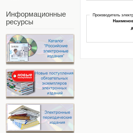
Информационные
Производитель электр
ресурсы
Наимено