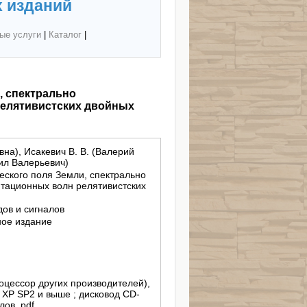
 изданий
ые услуги
|
Каталог
|
, спектрально
релятивистских двойных
вна), Исакевич В. В. (Валерий
иил Валерьевич)
еского поля Земли, спектрально
итационных волн релятивистских
ов и сигналов
ное издание
роцессор других производителей),
s XP SP2 и выше ; дисковод CD-
ов .pdf