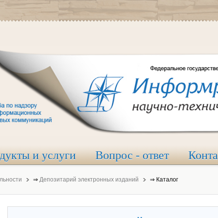
дукты и услуги
Вопрос - ответ
Конт
льности
⇒
Депозитарий электронных изданий
⇒
Каталог