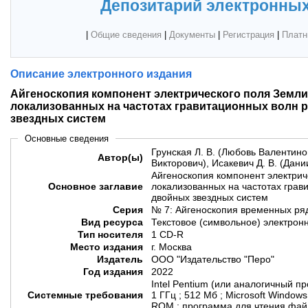
Депозитарий электронных
|
Общие сведения
|
Документы
|
Регистрация
|
Платн
Описание электронного издания
Айгеноскопия компонент электрического поля Земли
локализованных на частотах гравитационных волн 
звездных систем
Основные сведения
Грунская Л. В. (Любовь Валентино
Автор(ы)
Викторович), Исакевич Д. В. (Дан
Айгеноскопия компонент электрич
Основное заглавие
локализованных на частотах грав
двойных звездных систем
Серия
№ 7: Айгеноскопия временных ряд
Вид ресурса
Текстовое (символьное) электрон
Тип носителя
1 CD-R
Место издания
г. Москва
Издатель
ООО "Издательство "Перо"
Год издания
2022
Intel Pentium (или аналогичный п
Системные требования
1 ГГц ; 512 Мб ; Microsoft Window
ROM ; программа для чтения файл