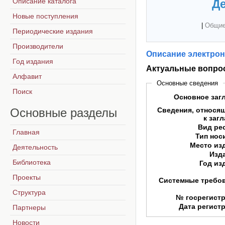
Описание каталога
Де
Новые поступления
|
Общие
Периодические издания
Производители
Описание электрон
Год издания
Актуальные вопрос
Алфавит
Основные сведения
Поиск
Основное заг
Основные
разделы
Сведения, относя
к заг
Вид ре
Главная
Тип нос
Место из
Деятельность
Изд
Библиотека
Год из
Проекты
Системные требо
Структура
№ госрегист
Дата регист
Партнеры
Новости