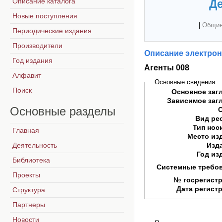
Описание каталога
Де
Новые поступления
|
Общие
Периодические издания
Производители
Описание электрон
Год издания
Агенты 008
Алфавит
Основные сведения
Поиск
Основное заг
Зависимое заг
Основные
разделы
Вид ре
Тип нос
Главная
Место из
Деятельность
Изд
Год из
Библиотека
Системные требо
Проекты
№ госрегист
Дата регист
Структура
Партнеры
Новости