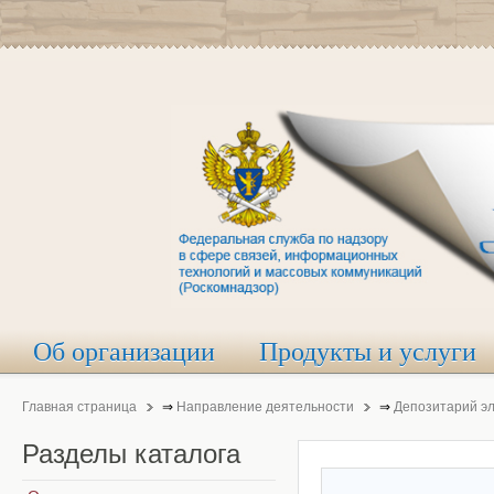
Об организации
Продукты и услуги
Главная страница
⇒
Направление деятельности
⇒
Депозитарий э
Разделы
каталога