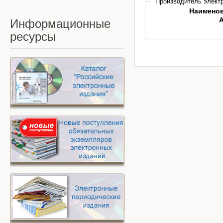
Производитель электр
Наимено
Информационные
ресурсы