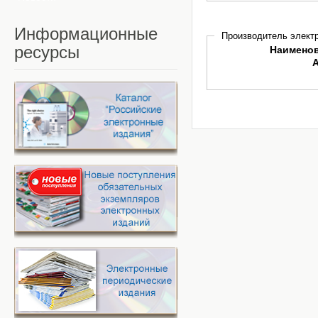
Информационные
Производитель электр
ресурсы
Наимено