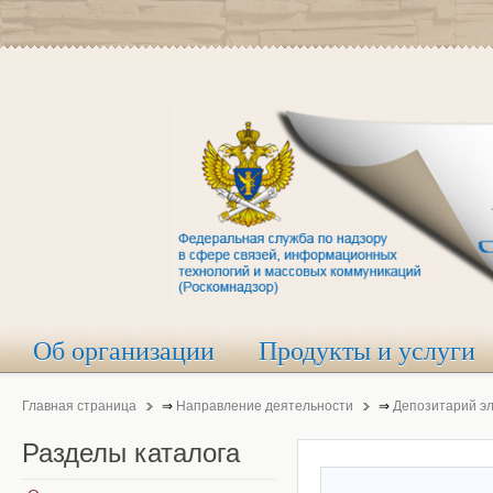
Об организации
Продукты и услуги
Главная страница
⇒
Направление деятельности
⇒
Депозитарий э
Разделы
каталога