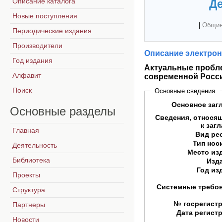
Описание каталога
Де
Новые поступления
|
Общие
Периодические издания
Производители
Описание электрон
Год издания
Актуальные пробле
Алфавит
современной Росс
Поиск
Основные сведения
Основное заг
Основные
разделы
Сведения, относя
к заг
Главная
Вид ре
Тип нос
Деятельность
Место из
Библиотека
Изд
Год из
Проекты
Системные требо
Структура
№ госрегист
Партнеры
Дата регист
Новости