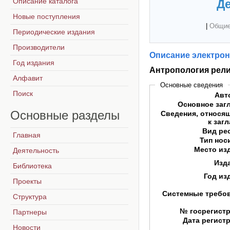
Описание каталога
Де
Новые поступления
|
Общие
Периодические издания
Производители
Описание электрон
Год издания
Антропология рел
Алфавит
Основные сведения
Поиск
Авт
Основное заг
Основные
разделы
Сведения, относя
к заг
Вид ре
Главная
Тип нос
Место из
Деятельность
Изд
Библиотека
Год из
Проекты
Системные требо
Структура
№ госрегист
Партнеры
Дата регист
Новости