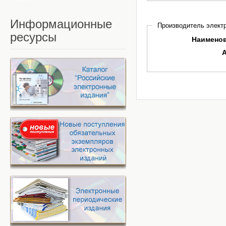
Информационные
Производитель электр
ресурсы
Наимено