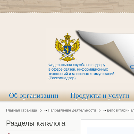
Об организации
Продукты и услуги
Главная страница
⇒
Направление деятельности
⇒
Депозитарий э
Разделы
каталога