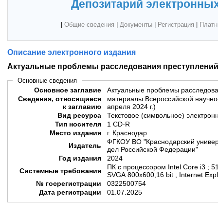
Депозитарий электронных
|
Общие сведения
|
Документы
|
Регистрация
|
Платн
Описание электронного издания
Актуальные проблемы расследования преступлени
Основные сведения
Основное заглавие
Актуальные проблемы расследова
Сведения, относящиеся
материалы Всероссийской научно
к заглавию
апреля 2024 г.)
Вид ресурса
Текстовое (символьное) электрон
Тип носителя
1 CD-R
Место издания
г. Краснодар
ФГКОУ ВО "Краснодарский универ
Издатель
дел Российской Федерации"
Год издания
2024
ПК с процессором Intel Core i3 ; 5
Системные требования
SVGA 800x600,16 bit ; Internet Exp
№ госрегистрации
0322500754
Дата регистрации
01.07.2025