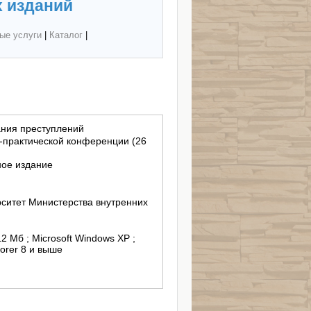
 изданий
ые услуги
|
Каталог
|
й
ния преступлений
-практической конференции (26
ное издание
ситет Министерства внутренних
12 Mб ; Microsoft Windows XP ;
lorer 8 и выше