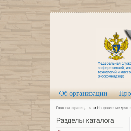
Об организации
Про
Главная страница
⇒
Направление деяте
Разделы
каталога