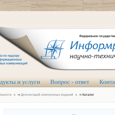
дукты и услуги
Вопрос - ответ
Конт
льности
⇒
Депозитарий электронных изданий
⇒
Каталог